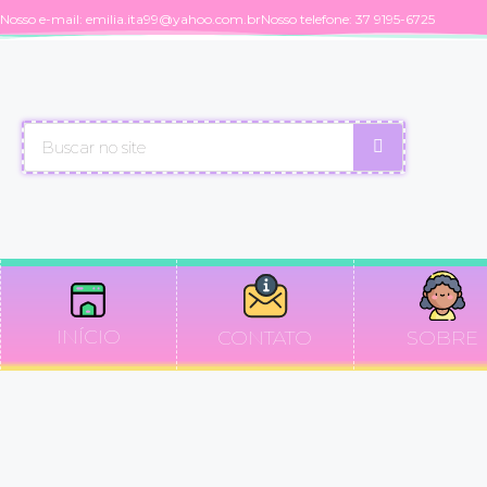
Nosso e-mail:
emilia.ita99@yahoo.com.br
Nosso telefone: 37 9195-6725
INÍCIO
CONTATO
SOBRE