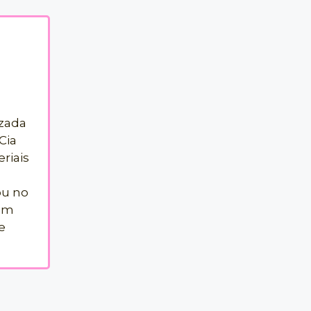
izada
Cia
riais
ou no
om
e