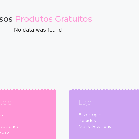
sos
Produtos Gratuitos
No data was found
teis
Loja
ial
Fazer login
Pedidos
rivacidade
Meus Downloas
 uso