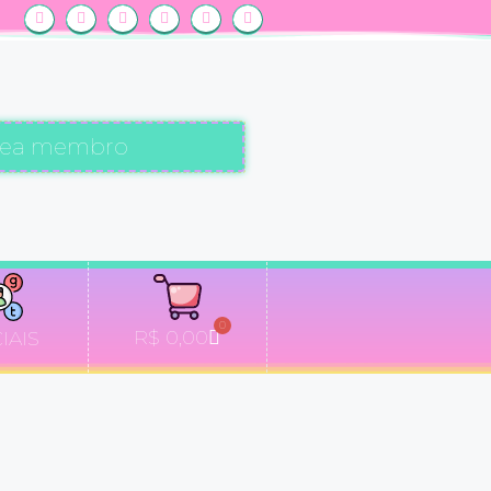
rea membro
0
R$
0,00
IAIS