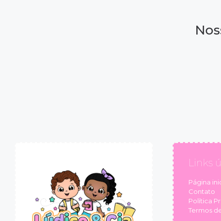
Nos
Links ú
Página inic
Contato
Política P
Termos de