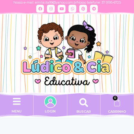
Nosso e-mail:
emilia.ita99@yahoo.com.br
Nosso telefone: 37 9195-6725
0
MENU
LOGIN
BUSCAR
CARRINHO