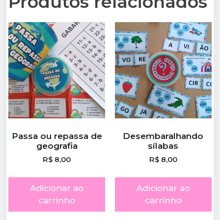
Produtos relacionados
Passa ou repassa de
Desembaralhando
geografia
sílabas
R$
8,00
R$
8,00
Adicionar ao
Adicionar ao
carrinho
carrinho