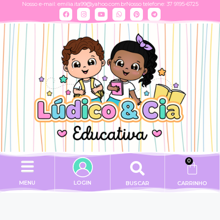
Nosso e-mail:
emilia.ita99@yahoo.com.br
Nosso telefone: 37 9195-6725
0
MENU
LOGIN
BUSCAR
CARRINHO