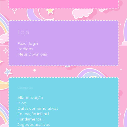
Loja
Fazer login
Pedidos
Meus Downloas
Categorias
Alfabetização
Blog
Datas comemorativas
Educação infantil
Fundamental 1
Jogos educativos