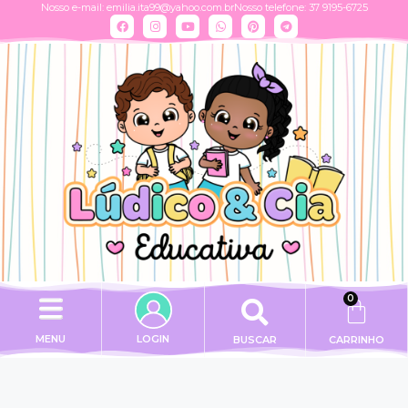
Nosso e-mail:
emilia.ita99@yahoo.com.br
Nosso telefone: 37 9195-6725
0
MENU
LOGIN
BUSCAR
CARRINHO