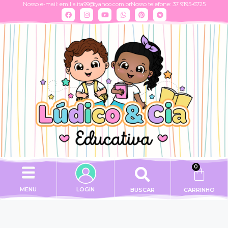
Nosso e-mail:
emilia.ita99@yahoo.com.br
Nosso telefone: 37 9195-6725
0
MENU
LOGIN
BUSCAR
CARRINHO