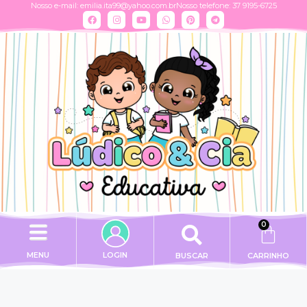
Nosso e-mail:
emilia.ita99@yahoo.com.br
Nosso telefone: 37 9195-6725
0
MENU
LOGIN
BUSCAR
CARRINHO