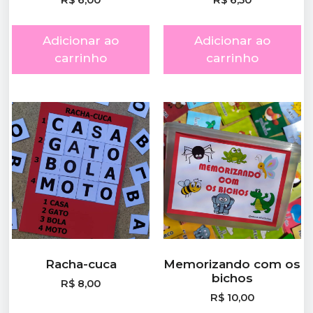
R$
6,00
R$
6,50
Adicionar ao
Adicionar ao
carrinho
carrinho
Racha-cuca
Memorizando com os
bichos
R$
8,00
R$
10,00