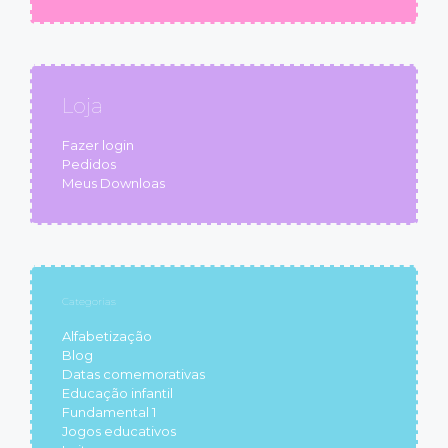
Loja
Fazer login
Pedidos
Meus Downloas
Categorias
Alfabetização
Blog
Datas comemorativas
Educação infantil
Fundamental 1
Jogos educativos